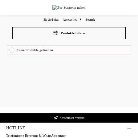
alt springen
Sie sind hier:
Accessoires
Besteck
Produkte filtern
Keine Produkte gefunden.
Kostenloser Versand
HOTLINE
Wir verwenden Cookies
Telefonische Beratung & WhatsApp unter: