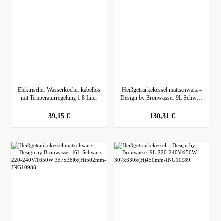
Elektrischer Wasserkocher kabellos
Heißgetränkekessel mattschwarz –
mit Temperaturregelung 1.8 Liter
Design by Bronwasser 9L Schwarz
220-240V/950W
307x330x(H)450mm
regulärer preis:
39,15 €
regulärer preis:
130,31 €