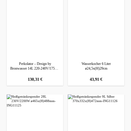
Perkolator – Design by
Wasserkocher 6 Liter
Bronwasser 14L 220-240V/1750W
ø24,5x(H)29cm
354x418x(H)500mm
regulärer preis:
130,31 €
regulärer preis:
43,91 €