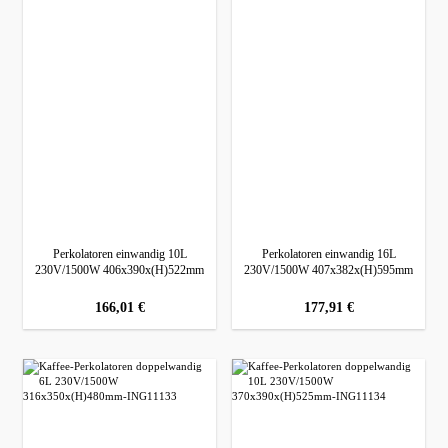
Perkolatoren einwandig 10L
Perkolatoren einwandig 16L
230V/1500W 406x390x(H)522mm
230V/1500W 407x382x(H)595mm
regulärer preis:
166,01 €
regulärer preis:
177,91 €