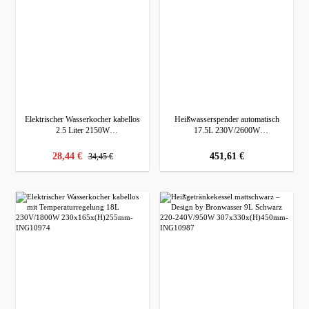
Elektrischer Wasserkocher kabellos
Heißwasserspender automatisch
2.5 Liter 2150W
17.5L 230V/2600W
24,2x17,2x(H)29,4cm
405x330x(H)600mm
regulärer preis:
verkaufspreis:
28,44 €
regulärer preis:
451,61 €
34,45 €