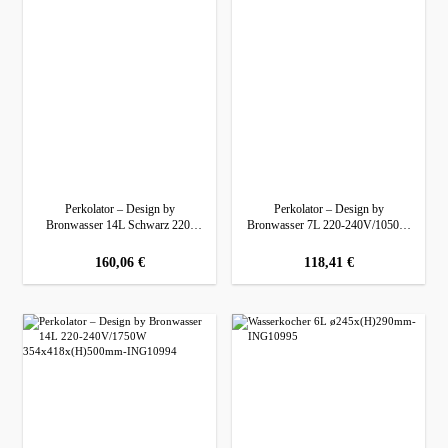
Perkolator – Design by
Perkolator – Design by
Bronwasser 14L Schwarz 220-
Bronwasser 7L 220-240V/1050W
240V/1750W 357x380x(H)502mm
307x330x(H)450mm
regulärer preis:
160,06 €
regulärer preis:
118,41 €