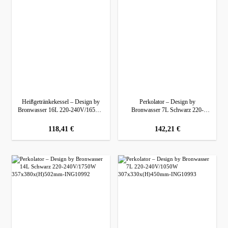
Heißgetränkekessel – Design by
Perkolator – Design by
Bronwasser 16L 220-240V/1650W
Bronwasser 7L Schwarz 220-
352x357x(H)380mm
240V/1050W 307x330x(H)450mm
regulärer preis:
118,41 €
regulärer preis:
142,21 €