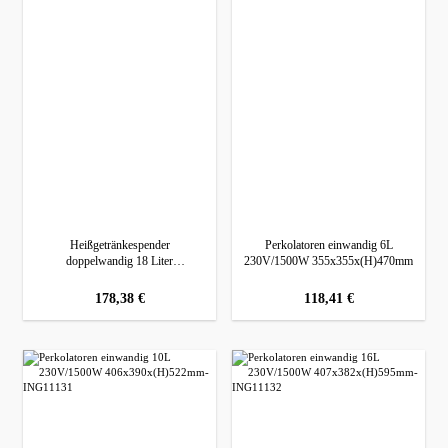
Heißgetränkespender
Perkolatoren einwandig 6L
doppelwandig 18 Liter
230V/1500W 355x355x(H)470mm
38,6x39,3x(H)66,6cm
regulärer preis:
178,38 €
regulärer preis:
118,41 €