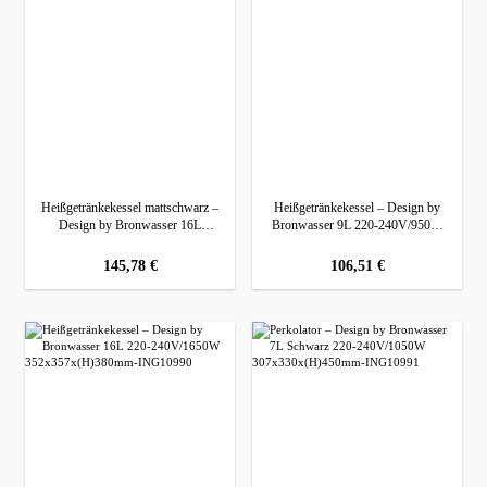
Heißgetränkekessel mattschwarz –
Heißgetränkekessel – Design by
Design by Bronwasser 16L
Bronwasser 9L 220-240V/950W
Schwarz 220-240V/1650W
307x330x(H)450mm
357x380x(H)502mm
regulärer preis:
145,78 €
regulärer preis:
106,51 €