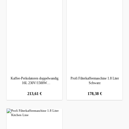
Kaffee-Perkolatoren doppelwandig
Profi Filterkaffeemaschine 1.8 Liter
16L 230V/1500W
Schwarz
360x401x(H)647mm
regulärer preis:
213,61 €
regulärer preis:
178,38 €