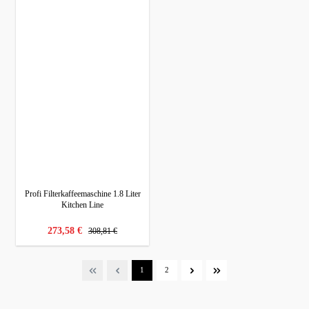
Profi Filterkaffeemaschine 1.8 Liter
Kitchen Line
regulärer preis:
verkaufspreis:
273,58 €
308,81 €
Seite
Seite
1
2