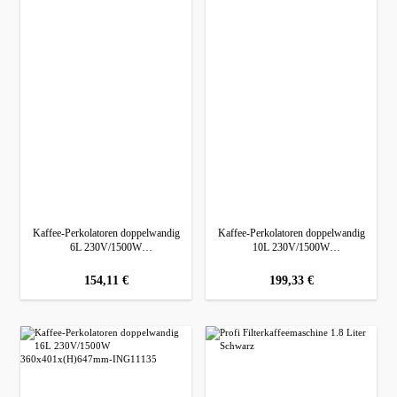
Kaffee-Perkolatoren doppelwandig
Kaffee-Perkolatoren doppelwandig
6L 230V/1500W
10L 230V/1500W
316x350x(H)480mm
370x390x(H)525mm
regulärer preis:
154,11 €
regulärer preis:
199,33 €