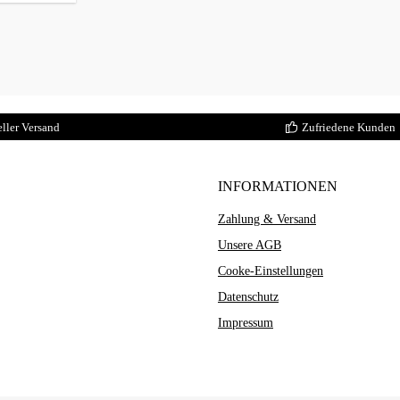
Cookie
Diese Cookies sind für die Grundfunktionen der Website erforderlich.
Anbieter
Zweck
Dauer
Alle akzeptieren
Anpassen
Alle ablehnen
Funktional
session-
Dieser Shop
Sitzungsverwaltung
Sitzung
Diese Cookies ermöglichen erweiterte Funktionen und Personalisierung.
Analyse
csrf
Dieser Shop
Schutz vor Cross-Site-Request-Forgery
Sitzung
Diese Cookies helfen uns, die Nutzung unserer Website zu verstehen.
Marketing
bubisoft_cookie_consent
Dieser Shop
Speichert Ihre Cookie-Einstellungen
365 Tage
Diese Cookies werden verwendet, um Ihnen relevante Werbung anzuzeigen.
wishlist-enabled
Dieser Shop
Wunschliste-Funktionalität
30 Tage
ller Versand
Zufriedene Kunden
INFORMATIONEN
Zahlung & Versand
Unsere AGB
Cooke-Einstellungen
Datenschutz
Impressum