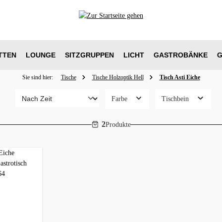
TTEN
LOUNGE
SITZGRUPPEN
LICHT
GASTROBÄNKE
G
Sie sind hier:
Tische
Tische Holzoptik Hell
Tisch Asti Eiche
Farbe
Tischbein
2
Produkte