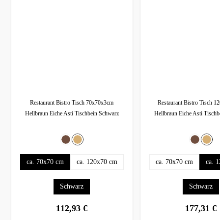
Restaurant Bistro Tisch 70x70x3cm
Restaurant Bistro Tisch 
Hellbraun Eiche Asti Tischbein Schwarz
Hellbraun Eiche Asti Tisch
auswählen
auswähl
Farbe
Farbe
Dunkelbraun
Eiche
Dunkelb
Eich
auswählen
au
Abmessung
Abmessung
ca. 70x70 cm
ca. 120x70 cm
ca. 70x70 cm
ca. 
W
auswählen
ausw
Tischbein
Tischbein
Schwarz
Schwarz
Di
bi
112,93 €
177,31 €
regulärer preis:
regulärer preis: