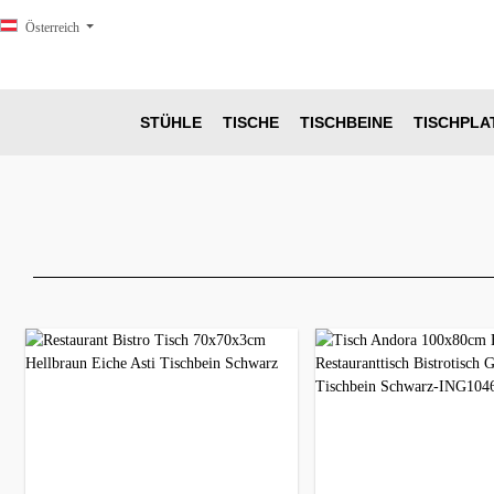
springen
Zur Hauptnavigation springen
Österreich
STÜHLE
TISCHE
TISCHBEINE
TISCHPLA