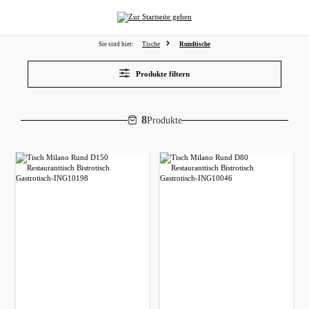
alt springen
Sie sind hier:
Tische
Rundtische
Produkte filtern
8
Produkte