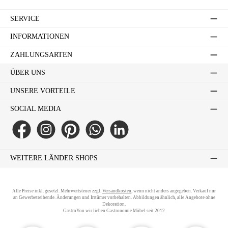
SERVICE
INFORMATIONEN
ZAHLUNGSARTEN
ÜBER UNS
UNSERE VORTEILE
SOCIAL MEDIA
Facebook
Instagram
Pinterest
WhatsApp
LinkedIn
WEITERE LÄNDER SHOPS
Alle Preise inkl. gesetzl. Mehrwertsteuer zzgl.
Versandkosten
, wenn nicht anders angegeben. Verkauf nur
an Gewerbetreibende. Änderungen und Irrtümer vorbehalten. Abbildungen ähnlich, alle Angebote ohne
Dekoration.
GastroYou wir lieben Gastronomie Möbel seit 2012