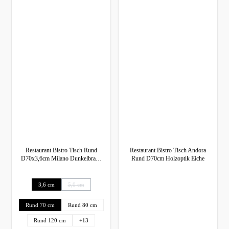
Restaurant Bistro Tisch Rund
Restaurant Bistro Tisch Andora
D70x3,6cm Milano Dunkelbraun
Rund D70cm Holzoptik Eiche
Tischbein Schwarz
auswählen
Tischplatten Dicke
3,6 cm
5,0 cm
(Diese Option ist zurzeit nicht verfügbar.)
auswählen
Abmessung
Rund 70 cm
Rund 80 cm
Rund 120 cm
+
13