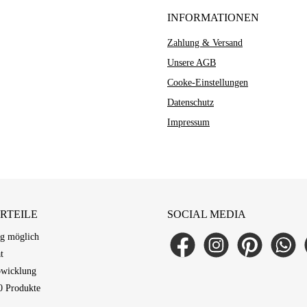
INFORMATIONEN
ir verwenden Cookies
Zahlung & Versand
ese Website verwendet Cookies, um Ihnen das beste Erlebnis auf unserer Website zu
eten. Sie können auswählen, welche Cookie-Kategorien Sie zulassen möchten.
Unsere AGB
Erforderlich
Cooke-Einstellungen
Cookie
Diese Cookies sind für die Grundfunktionen der Website erforderlich.
Anbieter
Zweck
Dauer
Alle akzeptieren
Anpassen
Alle ablehnen
Datenschutz
Funktional
session-
Dieser Shop
Sitzungsverwaltung
Sitzung
Diese Cookies ermöglichen erweiterte Funktionen und Personalisierung.
Impressum
Analyse
csrf
Dieser Shop
Schutz vor Cross-Site-Request-Forgery
Sitzung
Diese Cookies helfen uns, die Nutzung unserer Website zu verstehen.
Marketing
bubisoft_cookie_consent
Dieser Shop
Speichert Ihre Cookie-Einstellungen
365 Tage
Diese Cookies werden verwendet, um Ihnen relevante Werbung anzuzeigen.
wishlist-enabled
Dieser Shop
Wunschliste-Funktionalität
30 Tage
RTEILE
SOCIAL MEDIA
ng möglich
Facebook
Instagram
Pinterest
WhatsAp
L
t
bwicklung
0 Produkte