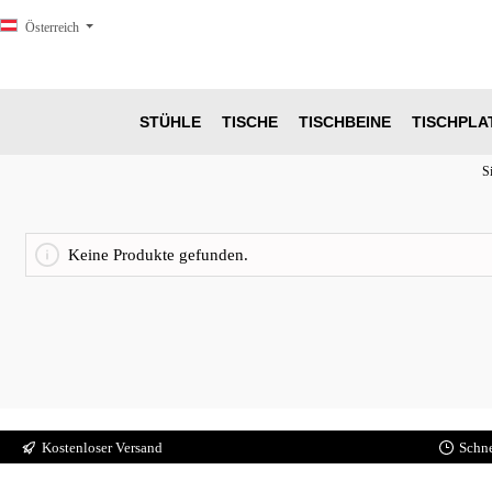
springen
Zur Hauptnavigation springen
Österreich
STÜHLE
TISCHE
TISCHBEINE
TISCHPLA
Si
Keine Produkte gefunden.
Kostenloser Versand
Schne