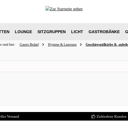
TTEN
LOUNGE
SITZGRUPPEN
LICHT
GASTROBÄNKE
G
e sind hier:
Gastro Bedarf
Hygiene & Lagerung
Geschirrspülkörbe & -zubeh
ller Versand
Zufriedene Kunden