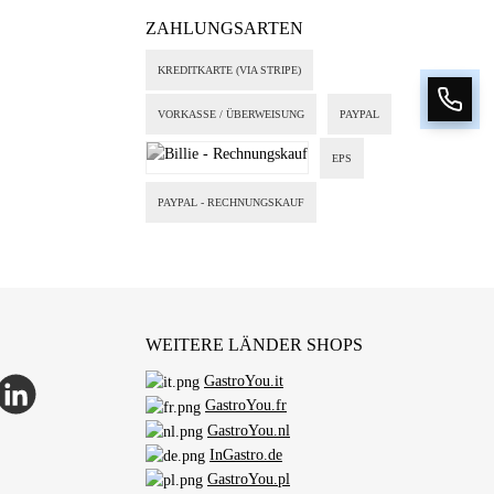
ZAHLUNGSARTEN
KREDITKARTE (VIA STRIPE)
VORKASSE / ÜBERWEISUNG
PAYPAL
EPS
Billie - Rechnungskauf
PAYPAL - RECHNUNGSKAUF
WEITERE LÄNDER SHOPS
GastroYou.it
p
inkedIn
GastroYou.fr
GastroYou.nl
InGastro.de
GastroYou.pl