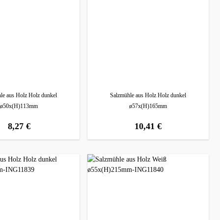
le aus Holz Holz dunkel
Salzmühle aus Holz Holz dunkel
ø50x(H)113mm
ø57x(H)165mm
8,27 €
10,41 €
regulärer preis:
regulärer preis: