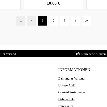
10,65 €
:
regulärer preis:
Seite
Seite
Seite
1
2
3
ller Versand
Zufriedene Kunden
INFORMATIONEN
Zahlung & Versand
Unsere AGB
Cooke-Einstellungen
Datenschutz
Impressum