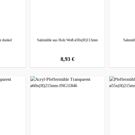
z dunkel
Salzmühle aus Holz Weiß ø50x(H)113mm
Salzmüh
8,93 €
:
regulärer preis: