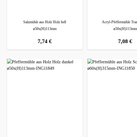
Salzmühle aus Holz Holz hell
Acryl-Pfeffermühle Tra
ø50x(H)113mm
ø50x(H)113mm
7,74 €
7,08 €
regulärer preis:
regulärer prei
W
Di
bi