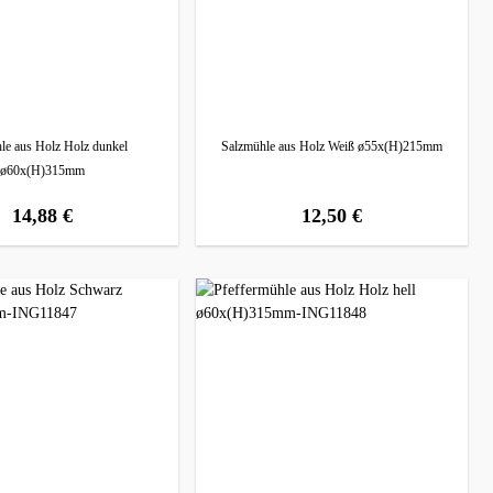
le aus Holz Holz dunkel
Salzmühle aus Holz Weiß ø55x(H)215mm
ø60x(H)315mm
14,88 €
12,50 €
regulärer preis:
regulärer preis: