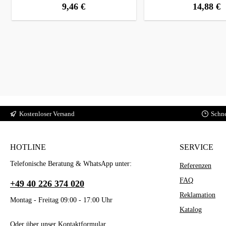
9,46 €
14,88 €
regulärer preis:
regulärer preis
Kostenloser Versand
Schne
HOTLINE
SERVICE
Telefonische Beratung & WhatsApp unter:
Referenzen
FAQ
+49 40 226 374 020
Reklamation
Montag - Freitag 09:00 - 17:00 Uhr
Katalog
Oder über unser
Kontaktformular
.