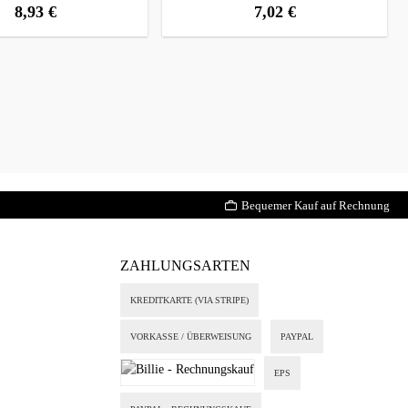
8,93 €
7,02 €
regulärer preis:
regulärer preis:
Bequemer Kauf auf Rechnung
ZAHLUNGSARTEN
KREDITKARTE (VIA STRIPE)
VORKASSE / ÜBERWEISUNG
PAYPAL
EPS
Billie - Rechnungskauf