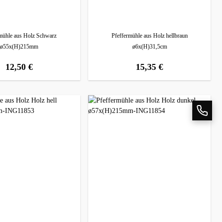
mühle aus Holz Schwarz
Pfeffermühle aus Holz hellbraun
ø55x(H)215mm
ø6x(H)31,5cm
12,50 €
15,35 €
regulärer preis:
regulärer preis: