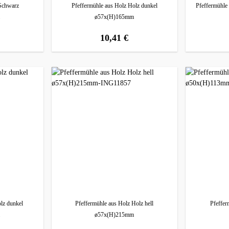
 Schwarz
Pfeffermühle aus Holz Holz dunkel
Pfeffermühle
ø57x(H)165mm
10,41 €
:
regulärer preis:
lz dunkel
Pfeffermühle aus Holz Holz hell
Pfeffer
ø57x(H)215mm