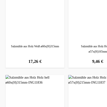
Salzmühle aus Holz Weiß ø60x(H)315mm
Salzmühle aus Holz Ho
ø57x(H)165mm
17,26 €
9,46 €
regulärer preis:
regulärer prei