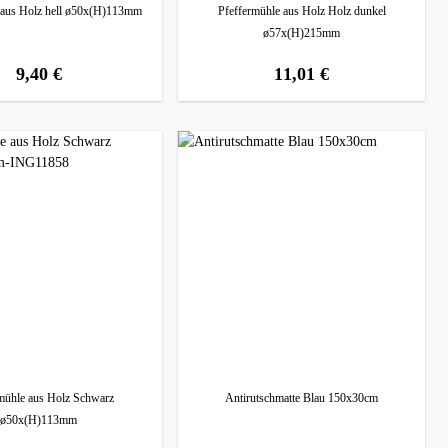
 aus Holz hell ø50x(H)113mm
Pfeffermühle aus Holz Holz dunkel
ø57x(H)215mm
9,40 €
11,01 €
regulärer preis:
regulärer preis:
mühle aus Holz Schwarz
Antirutschmatte Blau 150x30cm
ø50x(H)113mm