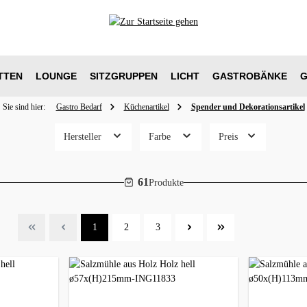
TTEN
LOUNGE
SITZGRUPPEN
LICHT
GASTROBÄNKE
G
Sie sind hier:
Gastro Bedarf
Küchenartikel
Spender und Dekorationsartikel
Hersteller
Farbe
Preis
61
Produkte
Seite
Seite
Seite
1
2
3