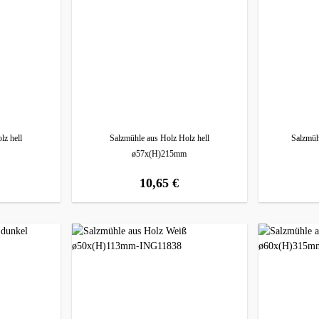
lz hell
Salzmühle aus Holz Holz hell
Salzmüh
ø57x(H)215mm
10,65 €
s:
regulärer preis: