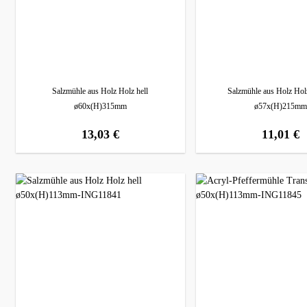
Salzmühle aus Holz Holz hell
Salzmühle aus Holz Hol
ø60x(H)315mm
ø57x(H)215mm
13,03 €
11,01 €
regulärer preis:
regulärer preis