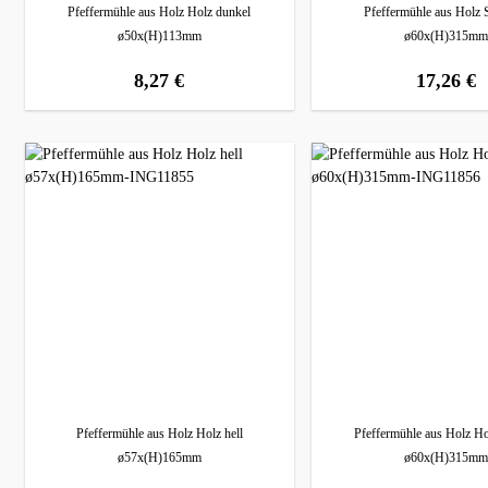
Pfeffermühle aus Holz Holz dunkel
Pfeffermühle aus Holz
ø50x(H)113mm
ø60x(H)315mm
8,27 €
17,26 €
regulärer preis:
regulärer preis
Pfeffermühle aus Holz Holz hell
Pfeffermühle aus Holz Ho
ø57x(H)165mm
ø60x(H)315mm