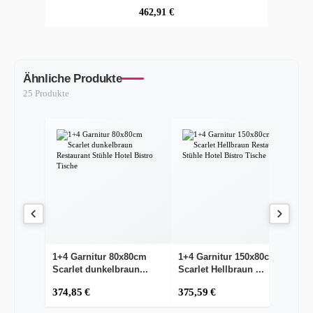
Dieser
Speichert Ihre Cookie-
365
bubisoft_cookie_consent
regulärer preis:
462,91 €
Shop
Einstellungen
Tage
Dieser
wishlist-enabled
Wunschliste-Funktionalität
30 Tage
Shop
Ähnliche Produkte
25 Produkte
1+4 Garnitur 80x80cm
1+4 Garnitur 150x80cm
1
Scarlet dunkelbraun...
Scarlet Hellbraun ...
Sc
374,85 €
375,59 €
3