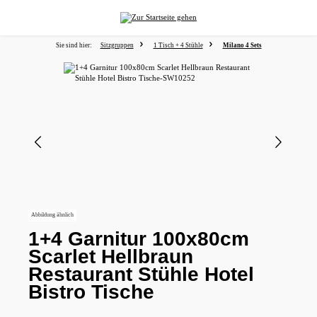
alt springen
Sie sind hier:
Sitzgruppen
1 Tisch + 4 Stühle
Milano 4 Sets
Bildergalerie überspringen
Abbildung ähnlich
1+4 Garnitur 100x80cm
Scarlet Hellbraun
Restaurant Stühle Hotel
Bistro Tische