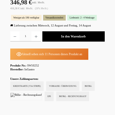
346,98 €
exkl. MwSt.
416,38 € inkl. MwSt.
(20% MwSt.)
Weniger als 196 verfügbar
Versandkostenfrei
Lieferzeit: 2 - 4 Werktage
🚚 Lieferung zwischen Mittwoch, 12 August und Freitag, 14 August
Produkt Anzahl: Gib den gewünschten Wert ein oder benutze die Schaltflächen um die Anzahl zu e
In den Warenkorb
Aktuell sehen sich 11 Personen dieses Produkt an
Produkt-Nr.:
SW10252
Hersteller:
InGastro
Unsere Zahlungsarten:
KREDITKARTE (VIA STRIPE)
VORKASSE / ÜBERWEISUNG
PAYPAL
EPS
PAYPAL - RECHNUNGSKAUF
Billie - Rechnungskauf